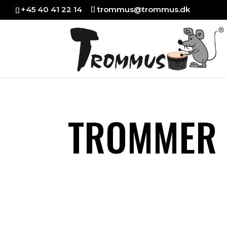
+45 40 41 22 14
trommus@trommus.dk
TROMMER