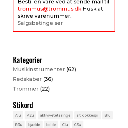
Bestil en vare ved at sende mail til
trommus@trommus.dk
Husk at
skrive varenummer.
Salgsbetingelser
Kategorier
Musikinstrumenter
(62)
Redskaber
(36)
Trommer
(22)
Stikord
A1u
A2u
aktivivetets ringe
alt klokkespil
B1u
B3u
bjælde
bolde
C1u
C3u