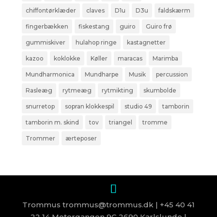
chiffontørklæder
claves
D1u
D3u
faldskærm
fingerbækken
fiskestang
guiro
Guiro frø
gummiskiver
hulahop ringe
kastagnetter
kazoo
koklokke
Køller
maracas
Marimba
Mundharmonica
Mundharpe
Musik
percussion
Rasleæg
rytmeæg
rytmikting
skumbolde
snurretop
sopran klokkespil
studio 49
tamborin
tamborin m. skind
tov
triangel
tromme
Trommer
ærteposer
Trommus trommus@trommus.dk | +45 40 41
22 14 Motorgangen 9G 2690 Karlslunde |