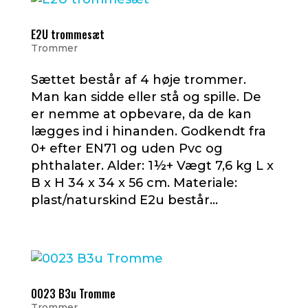
E2U trommesæt
Trommer
Sættet består af 4 høje trommer.
Man kan sidde eller stå og spille. De
er nemme at opbevare, da de kan
lægges ind i hinanden. Godkendt fra
0+ efter EN71 og uden Pvc og
phthalater. Alder: 1½+ Vægt 7,6 kg L x
B x H 34 x 34 x 56 cm. Materiale:
plast/naturskind E2u består...
0023 B3u Tromme
Trommer