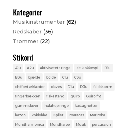
Kategorier
Musikinstrumenter
(62)
Redskaber
(36)
Trommer
(22)
Stikord
A1u
A2u
aktivivetets ringe
alt klokkespil
B1u
B3u
bjælde
bolde
C1u
C3u
chiffontørklæder
claves
D1u
D3u
faldskærm
fingerbækken
fiskestang
guiro
Guiro frø
gummiskiver
hulahop ringe
kastagnetter
kazoo
koklokke
Køller
maracas
Marimba
Mundharmonica
Mundharpe
Musik
percussion