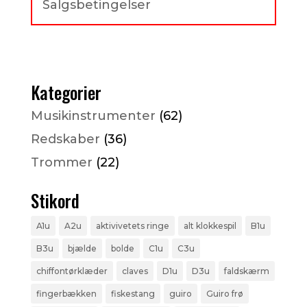
Salgsbetingelser
Kategorier
Musikinstrumenter
(62)
Redskaber
(36)
Trommer
(22)
Stikord
A1u
A2u
aktivivetets ringe
alt klokkespil
B1u
B3u
bjælde
bolde
C1u
C3u
chiffontørklæder
claves
D1u
D3u
faldskærm
fingerbækken
fiskestang
guiro
Guiro frø