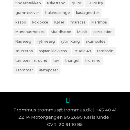
fingerbækken
fiskestang
guiro
Guiro frø
gummiskiver
hulahop ringe
kastagnetter
kazoo
koklokke
Køller
maracas
Marimba
Mundharmonica
Mundharpe
Musik
percussion
Rasleæg
rytmeæg
rytmikting
skumbolde
snurretop
sopran klokkespil
studio 49
tamborin
tamborin m. skind
tov
triangel
tromme
Trommer
ærteposer
Trommus trommus@trommus.dk | +45 40 41
22 14 Motorgangen 9G 2690 Karlslunde |
CVR. 20 91 10 85