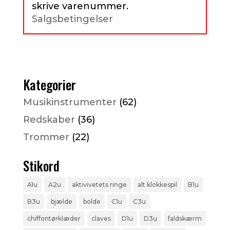
skrive varenummer.
Salgsbetingelser
Kategorier
Musikinstrumenter
(62)
Redskaber
(36)
Trommer
(22)
Stikord
A1u
A2u
aktivivetets ringe
alt klokkespil
B1u
B3u
bjælde
bolde
C1u
C3u
chiffontørklæder
claves
D1u
D3u
faldskærm