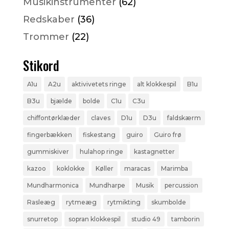
Musikinstrumenter
(62)
Redskaber
(36)
Trommer
(22)
Stikord
A1u
A2u
aktivivetets ringe
alt klokkespil
B1u
B3u
bjælde
bolde
C1u
C3u
chiffontørklæder
claves
D1u
D3u
faldskærm
fingerbækken
fiskestang
guiro
Guiro frø
gummiskiver
hulahop ringe
kastagnetter
kazoo
koklokke
Køller
maracas
Marimba
Mundharmonica
Mundharpe
Musik
percussion
Rasleæg
rytmeæg
rytmikting
skumbolde
snurretop
sopran klokkespil
studio 49
tamborin