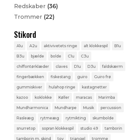
Redskaber
(36)
Trommer
(22)
Stikord
A1u
A2u
aktivivetets ringe
alt klokkespil
B1u
B3u
bjælde
bolde
C1u
C3u
chiffontørklæder
claves
D1u
D3u
faldskærm
fingerbækken
fiskestang
guiro
Guiro frø
gummiskiver
hulahop ringe
kastagnetter
kazoo
koklokke
Køller
maracas
Marimba
Mundharmonica
Mundharpe
Musik
percussion
Rasleæg
rytmeæg
rytmikting
skumbolde
snurretop
sopran klokkespil
studio 49
tamborin
tamborin m. skind
tov
triangel
tromme