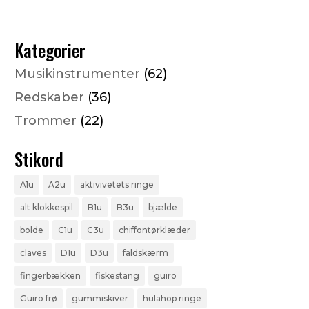
Kategorier
Musikinstrumenter
(62)
Redskaber
(36)
Trommer
(22)
Stikord
A1u
A2u
aktivivetets ringe
alt klokkespil
B1u
B3u
bjælde
bolde
C1u
C3u
chiffontørklæder
claves
D1u
D3u
faldskærm
fingerbækken
fiskestang
guiro
Guiro frø
gummiskiver
hulahop ringe