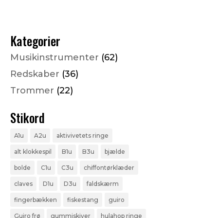
Kategorier
Musikinstrumenter
(62)
Redskaber
(36)
Trommer
(22)
Stikord
A1u
A2u
aktivivetets ringe
alt klokkespil
B1u
B3u
bjælde
bolde
C1u
C3u
chiffontørklæder
claves
D1u
D3u
faldskærm
fingerbækken
fiskestang
guiro
Guiro frø
gummiskiver
hulahop ringe