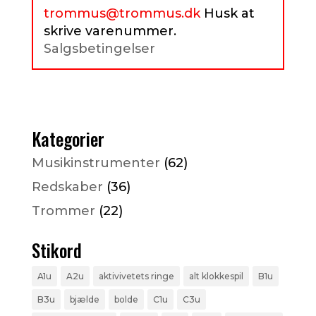
trommus@trommus.dk
Husk at
skrive varenummer.
Salgsbetingelser
Kategorier
Musikinstrumenter
(62)
Redskaber
(36)
Trommer
(22)
Stikord
A1u
A2u
aktivivetets ringe
alt klokkespil
B1u
B3u
bjælde
bolde
C1u
C3u