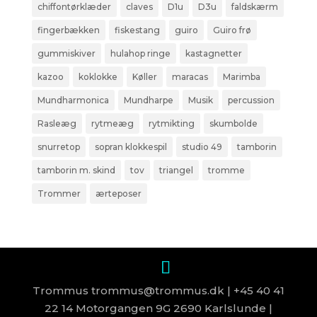
chiffontørklæder
claves
D1u
D3u
faldskærm
fingerbækken
fiskestang
guiro
Guiro frø
gummiskiver
hulahop ringe
kastagnetter
kazoo
koklokke
Køller
maracas
Marimba
Mundharmonica
Mundharpe
Musik
percussion
Rasleæg
rytmeæg
rytmikting
skumbolde
snurretop
sopran klokkespil
studio 49
tamborin
tamborin m. skind
tov
triangel
tromme
Trommer
ærteposer
Trommus trommus@trommus.dk | +45 40 41
22 14 Motorgangen 9G 2690 Karlslunde |