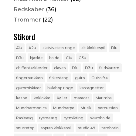
Redskaber
(36)
Trommer
(22)
Stikord
A1u
A2u
aktivivetets ringe
alt klokkespil
B1u
B3u
bjælde
bolde
C1u
C3u
chiffontørklæder
claves
D1u
D3u
faldskærm
fingerbækken
fiskestang
guiro
Guiro frø
gummiskiver
hulahop ringe
kastagnetter
kazoo
koklokke
Køller
maracas
Marimba
Mundharmonica
Mundharpe
Musik
percussion
Rasleæg
rytmeæg
rytmikting
skumbolde
snurretop
sopran klokkespil
studio 49
tamborin