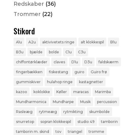
Redskaber
(36)
Trommer
(22)
Stikord
A1u
A2u
aktivivetets ringe
alt klokkespil
B1u
B3u
bjælde
bolde
C1u
C3u
chiffontørklæder
claves
D1u
D3u
faldskærm
fingerbækken
fiskestang
guiro
Guiro frø
gummiskiver
hulahop ringe
kastagnetter
kazoo
koklokke
Køller
maracas
Marimba
Mundharmonica
Mundharpe
Musik
percussion
Rasleæg
rytmeæg
rytmikting
skumbolde
snurretop
sopran klokkespil
studio 49
tamborin
tamborin m. skind
tov
triangel
tromme